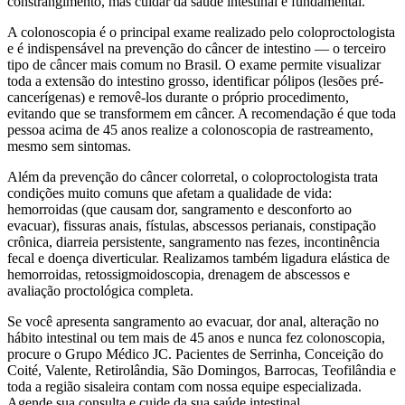
constrangimento, mas cuidar da saúde intestinal é fundamental.
A colonoscopia é o principal exame realizado pelo coloproctologista
e é indispensável na prevenção do câncer de intestino — o terceiro
tipo de câncer mais comum no Brasil. O exame permite visualizar
toda a extensão do intestino grosso, identificar pólipos (lesões pré-
cancerígenas) e removê-los durante o próprio procedimento,
evitando que se transformem em câncer. A recomendação é que toda
pessoa acima de 45 anos realize a colonoscopia de rastreamento,
mesmo sem sintomas.
Além da prevenção do câncer colorretal, o coloproctologista trata
condições muito comuns que afetam a qualidade de vida:
hemorroidas (que causam dor, sangramento e desconforto ao
evacuar), fissuras anais, fístulas, abscessos perianais, constipação
crônica, diarreia persistente, sangramento nas fezes, incontinência
fecal e doença diverticular. Realizamos também ligadura elástica de
hemorroidas, retossigmoidoscopia, drenagem de abscessos e
avaliação proctológica completa.
Se você apresenta sangramento ao evacuar, dor anal, alteração no
hábito intestinal ou tem mais de 45 anos e nunca fez colonoscopia,
procure o Grupo Médico JC. Pacientes de Serrinha, Conceição do
Coité, Valente, Retirolândia, São Domingos, Barrocas, Teofilândia e
toda a região sisaleira contam com nossa equipe especializada.
Agende sua consulta e cuide da sua saúde intestinal.